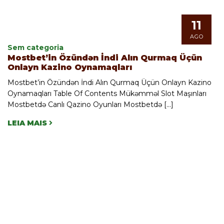
11
AGO
Sem categoria
Mostbet’in Özündən İndi Alın Qurmaq Üçün
Onlayn Kazino Oynamaqları
Mostbet’in Özündən İndi Alın Qurmaq Üçün Onlayn Kazino
Oynamaqları Table Of Contents Mükəmməl Slot Mаşınları
Mostbetdə Canlı Qazino Oyunları Mostbetdə […]
LEIA MAIS