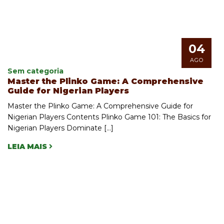
04
AGO
Sem categoria
Master the Plinko Game: A Comprehensive
Guide for Nigerian Players
Master the Plinko Game: A Comprehensive Guide for
Nigerian Players Contents Plinko Game 101: The Basics for
Nigerian Players Dominate […]
LEIA MAIS