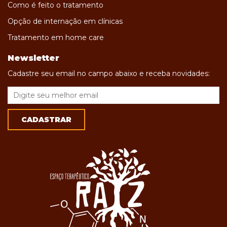
Como é feito o tratamento
Opção de internação em clínicas
Tratamento em home care
Newsletter
Cadastre seu email no campo abaixo e receba novidades: