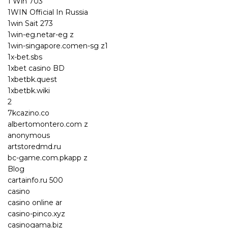
1 Win 703
1WIN Official In Russia
1win Sait 273
1win-eg.netar-eg z
1win-singapore.comen-sg z1
1x-bet.sbs
1xbet casino BD
1xbetbk.quest
1xbetbk.wiki
2
7kcazino.co
albertomontero.com z
anonymous
artstoredmd.ru
bc-game.com.pkapp z
Blog
cartainfo.ru 500
casino
casino online ar
casino-pinco.xyz
casinogama.biz