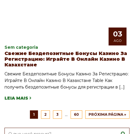
03
AGO
Sem categoria
Свежие Бездепозитные Бонусы Казино За
Регистрацию: Играйте В Онлайн Казино В
Казахстане
Свежие Бездепозитные Бонусы Казино За Регистрацию:
Играйте В Онлайн Казино В Казахстане Table Как
получить бездепозитные бонусы для регистрации в […]
LEIA MAIS
…
1
2
3
60
PRÓXIMA PÁGINA »