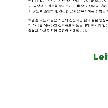
책임감 있는 게임은 사용자의 사회적 관계를 보호하는
고, 일상적인 의무를 무시하게 만들 수 있습니다. W
지 않도록 조언하며, 건강한 균형을 유지하는 방법을 
책임감 있는 게임은 개인의 전반적인 삶의 질을 향상시
한 가치를 이해하고 실천하도록 돕습니다. 책임감 있
행복과 안녕을 위한 중요한 선택입니다.
Le