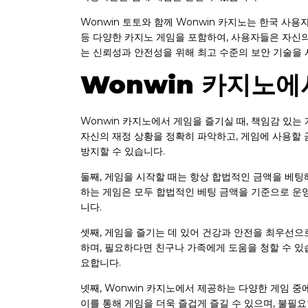
Wonwin 토토와 함께 Wonwin 카지노는 한국 사용
등 다양한 카지노 게임을 포함하여, 사용자들은 자신의 
는 신뢰성과 안전성을 위해 최고 수준의 보안 기술을 
Wonwin 카지노에
Wonwin 카지노에서 게임을 즐기실 때, 책임감 있는
자신의 재정 상황을 정확히 파악하고, 게임에 사용할 
방지할 수 있습니다.
둘째, 게임을 시작할 때는 항상 합법적인 금액을 베팅해
하는 게임은 모두 합법적인 베팅 금액을 기준으로 운
니다.
셋째, 게임을 즐기는 데 있어 건강과 안전을 최우선
하며, 필요하다면 친구나 가족에게 도움을 청할 수 있
요합니다.
넷째, Wonwin 카지노에서 제공하는 다양한 게임 
이를 통해 게임을 더욱 즐겁게 즐길 수 있으며, 불필