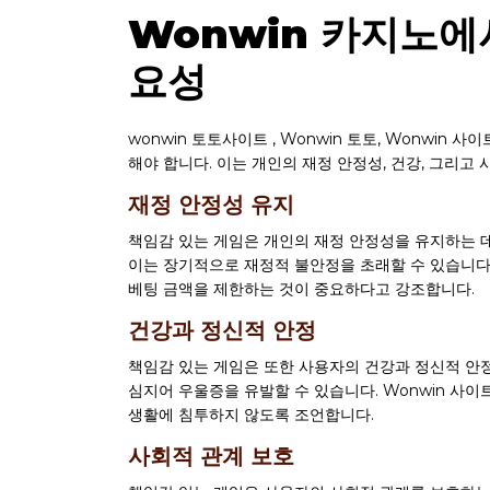
Wonwin 카지노에
요성
wonwin 토토사이트
, Wonwin 토토, Wonwin
해야 합니다. 이는 개인의 재정 안정성, 건강, 그리고
재정 안정성 유지
책임감 있는 게임은 개인의 재정 안정성을 유지하는 데
이는 장기적으로 재정적 불안정을 초래할 수 있습니다.
베팅 금액을 제한하는 것이 중요하다고 강조합니다.
건강과 정신적 안정
책임감 있는 게임은 또한 사용자의 건강과 정신적 안정
심지어 우울증을 유발할 수 있습니다. Wonwin 사
생활에 침투하지 않도록 조언합니다.
사회적 관계 보호