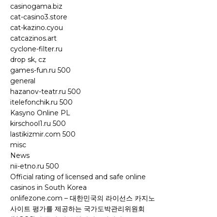
casinogama.biz
cat-casino3.store
cat-kazino.cyou
catcazinos.art
cyclone-filter.ru
drop sk, cz
games-fun.ru 500
general
hazanov-teatr.ru 500
itelefonchik.ru 500
Kasyno Online PL
kirschool1.ru 500
lastikizmir.com 500
misc
News
nii-etno.ru 500
Official rating of licensed and safe online
casinos in South Korea
onlifezone.com – 대한민국의 라이선스 카지노
사이트 평가를 제공하는 국가도박관리위원회