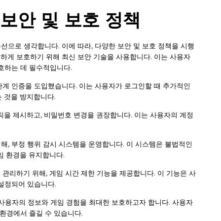
 보안 및 보호 정책
선으로 생각합니다. 이에 따라, 다양한 보안 및 보호 정책을 시행
전하게 보호하기 위해 최신 보안 기술을 사용합니다. 이는 사용자
보호하는 데 필수적입니다.
두단계 인증을 도입했습니다. 이는 사용자가 로그인할 때 추가적인
 것을 방지합니다.
칙을 제시하고, 비밀번호 변경을 권장합니다. 이는 사용자의 계정
위해, 부정 행위 감시 시스템을 운영합니다. 이 시스템은 불법적인
임 환경을 유지합니다.
 관리하기 위해, 게임 시간 제한 기능을 제공합니다. 이 기능은 사
설정되어 있습니다.
해 사용자의 정보와 게임 경험을 최대한 보호하고자 합니다. 사용자
 환경에서 즐길 수 있습니다.