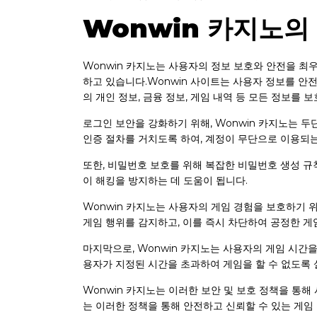
Wonwin 카지노의
Wonwin 카지노는 사용자의 정보 보호와 안전을 최우
하고 있습니다.Wonwin 사이트는 사용자 정보를 안
의 개인 정보, 금융 정보, 게임 내역 등 모든 정보를 
로그인 보안을 강화하기 위해, Wonwin 카지노는 
인증 절차를 거치도록 하여, 계정이 무단으로 이용되는
또한, 비밀번호 보호를 위해 복잡한 비밀번호 생성 규
이 해킹을 방지하는 데 도움이 됩니다.
Wonwin 카지노는 사용자의 게임 경험을 보호하기 
게임 행위를 감지하고, 이를 즉시 차단하여 공정한 게
마지막으로, Wonwin 카지노는 사용자의 게임 시간을
용자가 지정된 시간을 초과하여 게임을 할 수 없도록 
Wonwin 카지노는 이러한 보안 및 보호 정책을 통
는 이러한 정책을 통해 안전하고 신뢰할 수 있는 게임