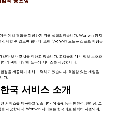
게임의 중요성
거운 게임 경험을 제공하기 위해 설립되었습니다. Wonwin 카지
선택할 수 있도록 합니다. 또한, Wonwin 토토는 스포츠 베팅을
 다양한 보안 조치를 취하고 있습니다. 고객들의 개인 정보 보호와
방지하기 위한 다양한 도구와 서비스를 제공합니다.
 환경을 제공하기 위해 노력하고 있습니다. 책임감 있는 게임을
니다.
 한국 서비스 소개
된 서비스를 제공하고 있습니다. 이 플랫폼은 안전성, 편리성, 그
을 제공합니다. Wonwin 사이트는 한국어로 완벽히 지원되며,