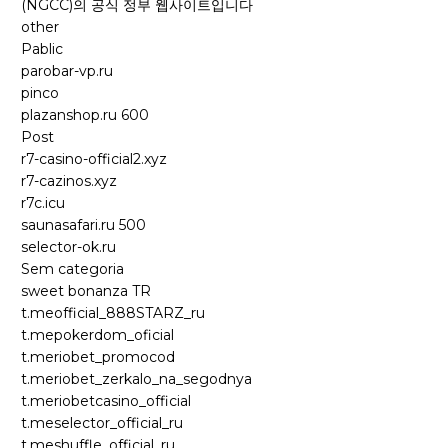
(NGCC)의 공식 정부 웹사이트입니다
other
Pablic
parobar-vp.ru
pinco
plazanshop.ru 600
Post
r7-casino-official2.xyz
r7-cazinos.xyz
r7c.icu
saunasafari.ru 500
selector-ok.ru
Sem categoria
sweet bonanza TR
t.meofficial_888STARZ_ru
t.mepokerdom_oficial
t.meriobet_promocod
t.meriobet_zerkalo_na_segodnya
t.meriobetcasino_official
t.meselector_official_ru
t.meshuffle_official_ru