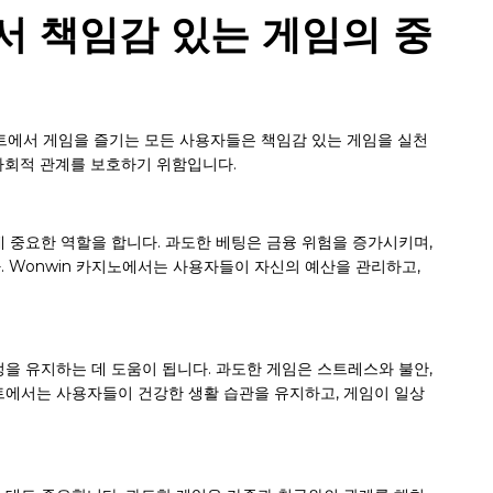
서 책임감 있는 게임의 중
 사이트에서 게임을 즐기는 모든 사용자들은 책임감 있는 게임을 실천
 사회적 관계를 보호하기 위함입니다.
 중요한 역할을 합니다. 과도한 베팅은 금융 위험을 증가시키며,
 Wonwin 카지노에서는 사용자들이 자신의 예산을 관리하고,
을 유지하는 데 도움이 됩니다. 과도한 게임은 스트레스와 불안,
이트에서는 사용자들이 건강한 생활 습관을 유지하고, 게임이 일상