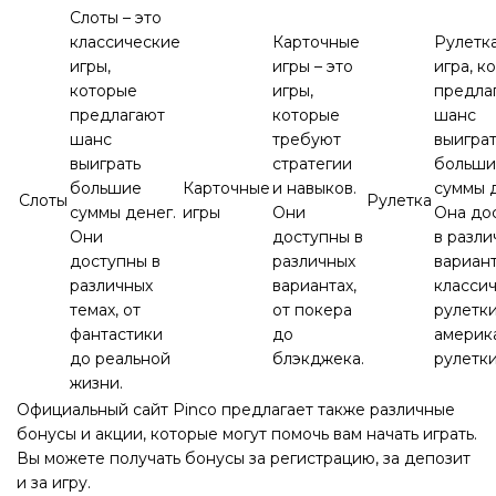
Слоты – это
классические
Карточные
Рулетка
игры,
игры – это
игра, к
которые
игры,
предла
предлагают
которые
шанс
шанс
требуют
выиграт
выиграть
стратегии
больши
большие
Карточные
и навыков.
суммы д
Слоты
Рулетка
суммы денег.
игры
Они
Она до
Они
доступны в
в разли
доступны в
различных
вариант
различных
вариантах,
класси
темах, от
от покера
рулетк
фантастики
до
америк
до реальной
блэкджека.
рулетки
жизни.
Официальный сайт Pinco предлагает также различные
бонусы и акции, которые могут помочь вам начать играть.
Вы можете получать бонусы за регистрацию, за депозит
и за игру.