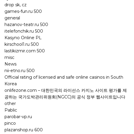
drop sk, cz
games-fun.ru 500
general
hazanov-teatr.ru 500
itelefonchik.ru 500
Kasyno Online PL
kirschool1.ru 500
lastikizmir.com 500
misc
News
nii-etno.ru 500
Official rating of licensed and safe online casinos in South
Korea
onlifezone.com – 대한민국의 라이선스 카지노 사이트 평가를 제
공하는 국가도박관리위원회(NGCC)의 공식 정부 웹사이트입니다
other
Pablic
parobar-vp.ru
pinco
plazanshop.ru 600