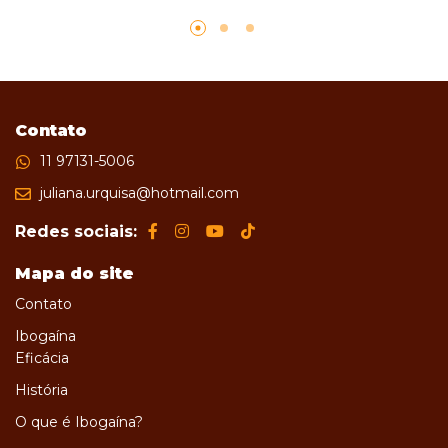
Contato
11 97131-5006
juliana.urquisa@hotmail.com
Redes sociais:
Mapa do site
Contato
Ibogaína
Eficácia
História
O que é Ibogaína?