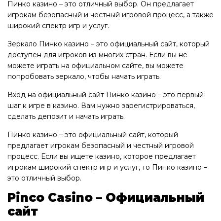
Пинко казино – это отличный выбор. Он предлагает
игрокам безопасный и честный игровой процесс, а также
широкий спектр игр и услуг.
Зеркало Пинко казино – это официальный сайт, который
доступен для игроков из многих стран. Если вы не
можете играть на официальном сайте, вы можете
попробовать зеркало, чтобы начать играть.
Вход на официальный сайт Пинко казино – это первый
шаг к игре в казино. Вам нужно зарегистрироваться,
сделать депозит и начать играть.
Пинко казино – это официальный сайт, который
предлагает игрокам безопасный и честный игровой
процесс. Если вы ищете казино, которое предлагает
игрокам широкий спектр игр и услуг, то Пинко казино –
это отличный выбор.
Pinco Casino – Официальный
сайт