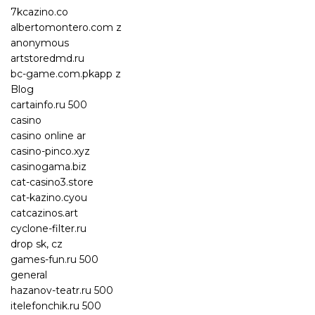
7kcazino.co
albertomontero.com z
anonymous
artstoredmd.ru
bc-game.com.pkapp z
Blog
cartainfo.ru 500
casino
casino online ar
casino-pinco.xyz
casinogama.biz
cat-casino3.store
cat-kazino.cyou
catcazinos.art
cyclone-filter.ru
drop sk, cz
games-fun.ru 500
general
hazanov-teatr.ru 500
itelefonchik.ru 500