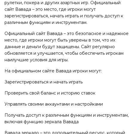
рулетки, покера и других азартных игр. Официальный
сайт Вавада – это место, где игроки могут
зарегистрироваться, начать играть и получать доступ к
различным функциям и инструментам.
Официальный сайт Вавада – это безопасное и надежное
место, где игроки могут быть уверены в том, что их
данные и деньги будут защищены. Сайт регулярно
обновляется и улучшается, чтобы обеспечить игрокам
наилучшие условия для игры.
На официальном сайте Вавада игроки могут:
Зарегистрироваться и начать играть
Проверить свой баланс и историю ставок
Управлять своими аккаунтами и настройками
Получать доступ к различным функциям и инструментам,
включая функцию зеркала Вавада
Вавада зеркало – это дополнительный ресурс, который