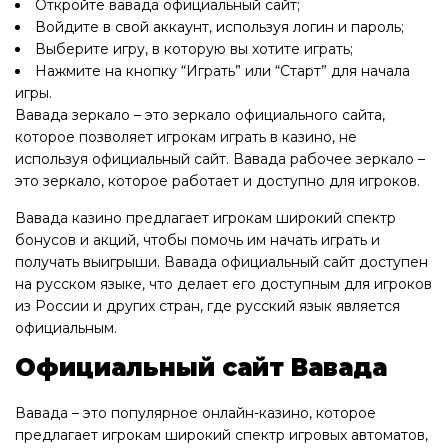
Откройте вавада официальный сайт;
Войдите в свой аккаунт, используя логин и пароль;
Выберите игру, в которую вы хотите играть;
Нажмите на кнопку “Играть” или “Старт” для начала
игры.
Вавада зеркало – это зеркало официального сайта,
которое позволяет игрокам играть в казино, не
используя официальный сайт. Вавада рабочее зеркало –
это зеркало, которое работает и доступно для игроков.
Вавада казино предлагает игрокам широкий спектр
бонусов и акций, чтобы помочь им начать играть и
получать выигрыши. Вавада официальный сайт доступен
на русском языке, что делает его доступным для игроков
из России и других стран, где русский язык является
официальным.
Официальный сайт Вавада
Вавада – это популярное онлайн-казино, которое
предлагает игрокам широкий спектр игровых автоматов,