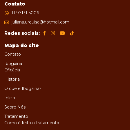
Contato
11 97131-5006
juliana.urquisa@hotmail.com
Redes sociais:
Mapa do site
Contato
Ibogaína
Eficácia
História
O que é Ibogaína?
Início
Sobre Nós
Tratamento
Como é feito o tratamento