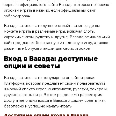
зеркала официального сайта Вавада, которые позволяют
игрокам играть в казино, если официальный сайт
заблокирован.
Вавада казино – это лучшее онлайн-казино, где вы
можете играть в различные игры, включая слоты,
карточные игры, рулетку и другие. Вавада официальный
сайт предлагает безопасную и надежную игру, а также
различные бонусы и акции для своих игроков.
Вход в Вавада: доступные
опции и советы
Вавада казино – это популярная онлайн-игровая
платформа, которая предлагает своим пользователям
широкий спектр игровых автоматов, рулетки, покера и
других азартных игр. В этом разделе мы рассмотрим
доступные опции входа в Вавада и дадим советы, как
безопасно и успешно начать играть.
Доступные опции входа в Вавада