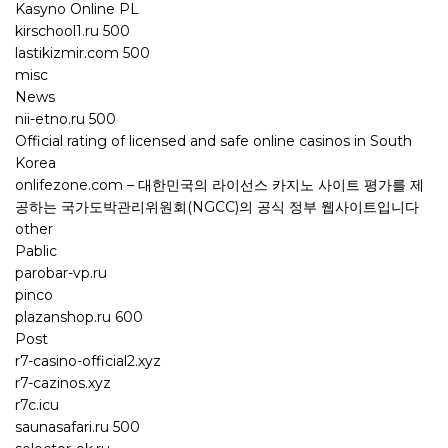
Kasyno Online PL
kirschool1.ru 500
lastikizmir.com 500
misc
News
nii-etno.ru 500
Official rating of licensed and safe online casinos in South
Korea
onlifezone.com – 대한민국의 라이선스 카지노 사이트 평가를 제
공하는 국가도박관리위원회(NGCC)의 공식 정부 웹사이트입니다
other
Pablic
parobar-vp.ru
pinco
plazanshop.ru 600
Post
r7-casino-official2.xyz
r7-cazinos.xyz
r7c.icu
saunasafari.ru 500