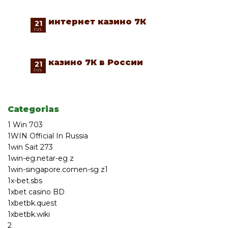
интернет казино 7К
21
JUL
казино 7К в России
21
JUL
Categorias
1 Win 703
1WIN Official In Russia
1win Sait 273
1win-eg.netar-eg z
1win-singapore.comen-sg z1
1x-bet.sbs
1xbet casino BD
1xbetbk.quest
1xbetbk.wiki
2