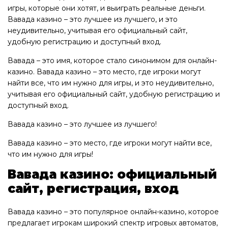
игры, которые они хотят, и выиграть реальные деньги.
Вавада казино – это лучшее из лучшего, и это
неудивительно, учитывая его официальный сайт,
удобную регистрацию и доступный вход.
Вавада – это имя, которое стало синонимом для онлайн-
казино. Вавада казино – это место, где игроки могут
найти все, что им нужно для игры, и это неудивительно,
учитывая его официальный сайт, удобную регистрацию и
доступный вход.
Вавада казино – это лучшее из лучшего!
Вавада казино – это место, где игроки могут найти все,
что им нужно для игры!
Вавада казино: официальный
сайт, регистрация, вход
Вавада казино – это популярное онлайн-казино, которое
предлагает игрокам широкий спектр игровых автоматов,